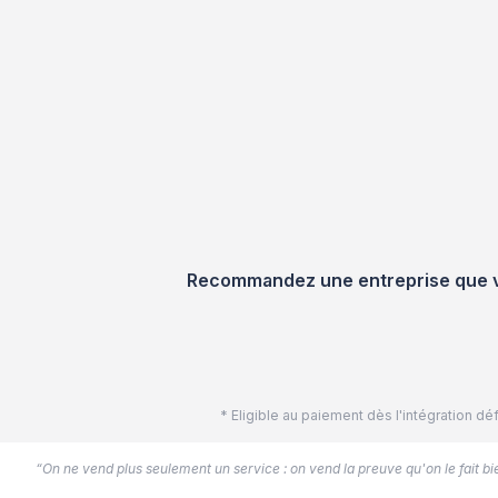
Recommandez une entreprise que vou
* Eligible au paiement dès l'intégration 
“On ne vend plus seulement un service : on vend la preuve qu'on le fait bien