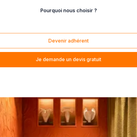
Pourquoi nous choisir ?
us (Magasin de tissus)
/
Vente de tissus bio
Devenir adhérent
Je demande un devis gratuit