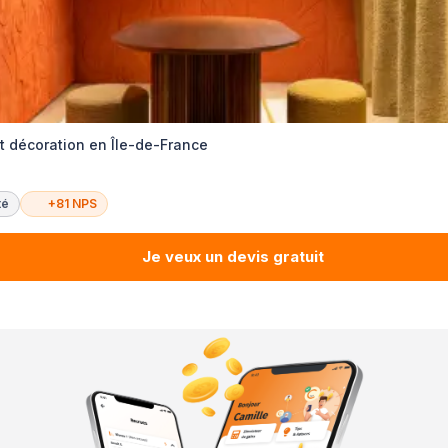
et décoration en Île-de-France
té
+81 NPS
Je veux un devis gratuit