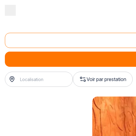
Accueil
/
Magasin - commerce
/
Magasin de tissus
/
Vente de tiss
Vente de tissus bio
Vente de tissus bio
Voir par prestation