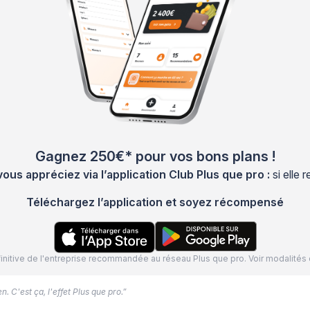
Gagnez 250€* pour vos bons plans !
s appréciez via l’application Club Plus que pro :
si elle
Téléchargez l’application et soyez récompensé
définitive de l'entreprise recommandée au réseau Plus que pro. Voir modalit
. C'est ça, l'effet Plus que pro.”