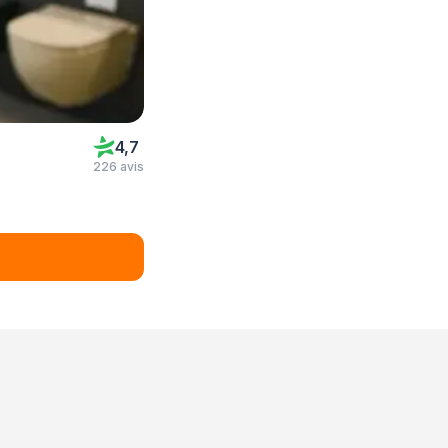
4,7
226 avis