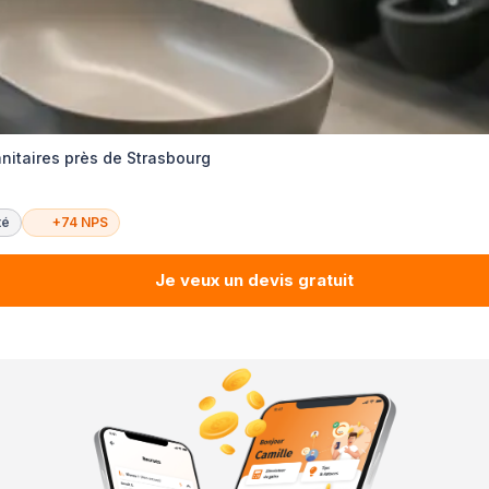
nitaires près de Strasbourg
té
+74 NPS
Je veux un devis gratuit