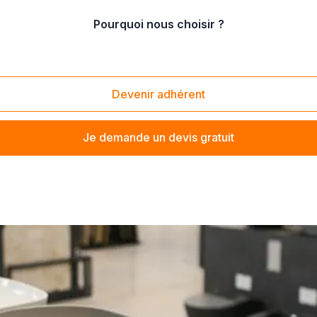
Pourquoi nous choisir ?
 tuyauterie (Magasin de plomberie)
/
Vente de tuyaux PVC
Devenir adhérent
Je demande un devis gratuit