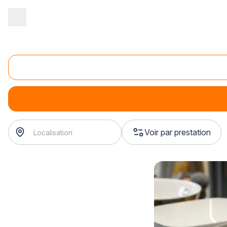
Accueil
/
Magasin - commerce
/
Magasin de plomberie
/
Vente de
Vente de tuyaux PVC
Vente de tuyaux PVC
Voir par prestation