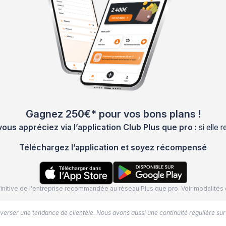
Gagnez 250€* pour vos bons plans !
s appréciez via l’application Club Plus que pro :
si elle
Téléchargez l’application et soyez récompensé
définitive de l'entreprise recommandée au réseau Plus que pro. Voir modalit
’inverser une tendance de clientèle. Nous avons aussi une continuité régulière sur