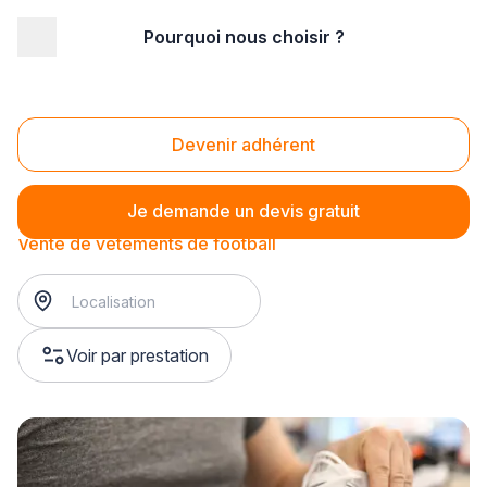
Pourquoi nous choisir ?
Accueil
/
Magasin - commerce
/
Magasin de sport
/
Vente de vêtements de sport
/
Vente de vêtements de football
Vente de vêtements de football
Devenir adhérent
Je demande un devis gratuit
Vente de vêtements de football
Voir par prestation