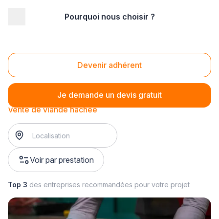
Pourquoi nous choisir ?
Accueil
/
Magasin - commerce
/
Boucherie
/
Vente de viande
/
Vente de viande hachée
Vente de viande hachée
Devenir adhérent
Je demande un devis gratuit
Vente de viande hachée
Voir par prestation
Top 3
des entreprises recommandées pour votre projet