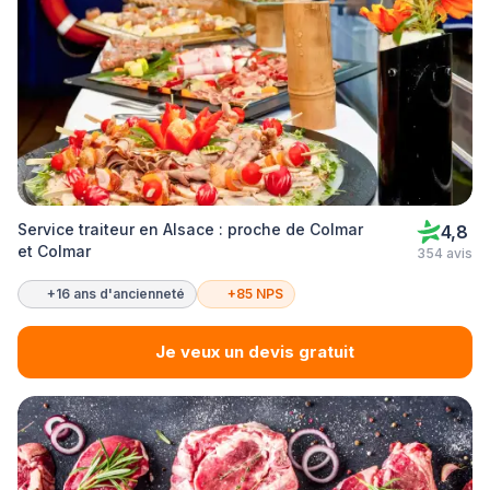
Service traiteur en Alsace : proche de Colmar
4,8
et Colmar
354 avis
+16 ans d'ancienneté
+85 NPS
Je veux un devis gratuit