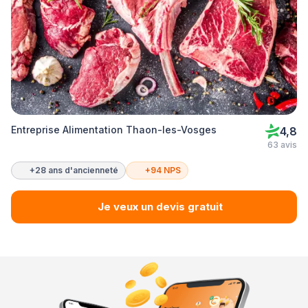
Entreprise Alimentation Thaon-les-Vosges
4,8
63 avis
+28 ans d'ancienneté
+94 NPS
Je veux un devis gratuit