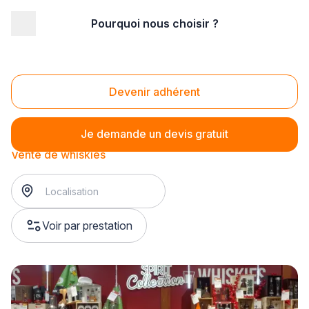
Pourquoi nous choisir ?
Accueil
/
Magasin - commerce
/
Caviste
/
Vente de spiritueux
/
Vente de whiskies
Vente de whiskies
Devenir adhérent
Je demande un devis gratuit
Vente de whiskies
Voir par prestation