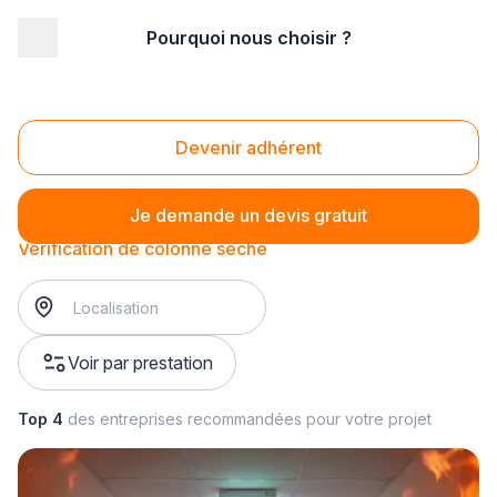
Pourquoi nous choisir ?
Accueil
/
Sécurité
/
Incendie
/
Entretien de RIA
/
Vérification de colonne sèche
Vérification de colonne sèche
Devenir adhérent
Je demande un devis gratuit
Vérification de colonne sèche
Voir par prestation
Top 4
des entreprises recommandées pour votre projet