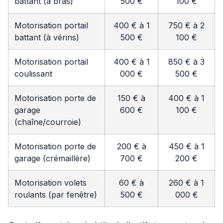
battant (à bras)
500 €
100 €
Motorisation portail
400 € à 1
750 € à 2
battant (à vérins)
500 €
100 €
Motorisation portail
400 € à 1
850 € à 3
coulissant
000 €
500 €
Motorisation porte de
150 € à
400 € à 1
garage
600 €
100 €
(chaîne/courroie)
Motorisation porte de
200 € à
450 € à 1
garage (crémaillère)
700 €
200 €
Motorisation volets
60 € à
260 € à 1
roulants (par fenêtre)
500 €
000 €