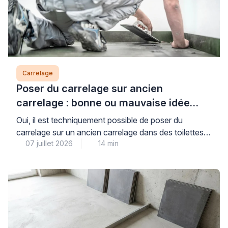
Carrelage
Poser du carrelage sur ancien
carrelage : bonne ou mauvaise idée
dans des toilettes ?
Oui, il est techniquement possible de poser du
carrelage sur un ancien carrelage dans des toilettes,
07 juillet 2026
14 min
à condition que le support existant soit parfaitement
sain, adhérent et plan : cette solution peut faire
gagner du temps, mais elle n’est pas
systématiquement la meilleure option pour garantir un
résultat durable. La décision repose sur des critères
[…]