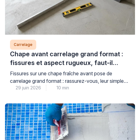
Carrelage
Chape avant carrelage grand format :
fissures et aspect rugueux, faut-il
s’inquiéter ?
Fissures sur une chape fraîche avant pose de
carrelage grand format : rassurez-vous, leur simple
29 juin 2026
10 min
présence n’est pas forcément synonyme de
malfaçon. Dans ce domaine technique, il est fréquent
que des microfissures superficielles apparaissent lors
du séchage, sans compromettre la tenue future du
revêtement, à condition de respecter certains critères
de tolérance précis. Comprendre la […]