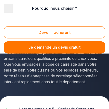
Pourquoi nous choisir ?
Accueil
/
Second œuvre
/
Carrelage
/
carreleur
/
Centre
/
Loiret
Carreleur Loiret (45)
Devenir adhérent
Vous recherchez un
carreleur professionnel dans le
Loiret
pour vos projets de rénovation ou de construction
Je demande un devis gratuit
? La solution Plus que pro vous met en relation avec des
artisans carreleurs qualifiés à proximité de chez vous.
Que vous envisagiez la pose de carrelage dans votre
salle de bain, votre cuisine ou vos espaces extérieurs,
notre réseau d'entreprises de carrelage sélectionnées
intervient rapidement dans tout le département.