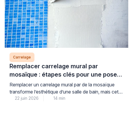
Carrelage
Remplacer carrelage mural par
mosaïque : étapes clés pour une pose
durable
Remplacer un carrelage mural par de la mosaïque
transforme l’esthétique d’une salle de bain, mais cette
22 juin 2026
14 min
opération nécessite une méthodologie rigoureuse
pour garantir une tenue durable dans le temps. La
mosaïque, plus exigeante que le carrelage
traditionnel, impose une préparation minutieuse du
support, le choix d’adhésifs adaptés aux pièces