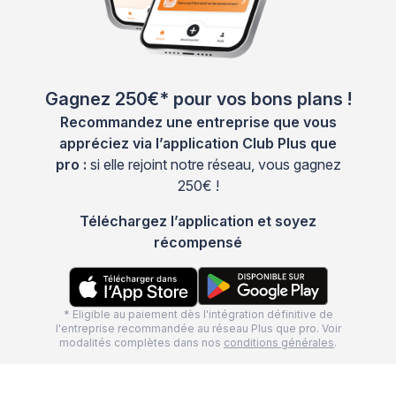
Gagnez 250€* pour vos bons plans !
Recommandez une entreprise que vous
appréciez via l’application Club Plus que
pro :
si elle rejoint notre réseau, vous gagnez
250€ !
Téléchargez l’application et soyez
récompensé
* Eligible au paiement dès l'intégration définitive de
l'entreprise recommandée au réseau Plus que pro. Voir
modalités complètes dans nos
conditions générales
.