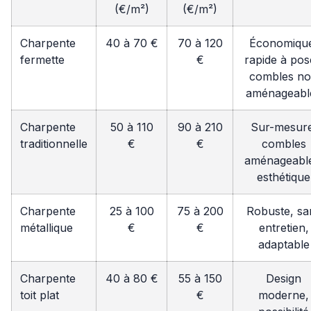
(€/m²)
(€/m²)
Charpente
40 à 70 €
70 à 120
Économiqu
fermette
€
rapide à pos
combles n
aménageabl
Charpente
50 à 110
90 à 210
Sur-mesure
traditionnelle
€
€
combles
aménageable
esthétique
Charpente
25 à 100
75 à 200
Robuste, sa
métallique
€
€
entretien,
adaptable
Charpente
40 à 80 €
55 à 150
Design
toit plat
€
moderne,