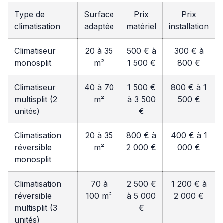
Type de
Surface
Prix
Prix
climatisation
adaptée
matériel
installation
Climatiseur
20 à 35
500 € à
300 € à
monosplit
m²
1 500 €
800 €
Climatiseur
40 à 70
1 500 €
800 € à 1
multisplit (2
m²
à 3 500
500 €
unités)
€
Climatisation
20 à 35
800 € à
400 € à 1
réversible
m²
2 000 €
000 €
monosplit
Climatisation
70 à
2 500 €
1 200 € à
réversible
100 m²
à 5 000
2 000 €
multisplit (3
€
unités)