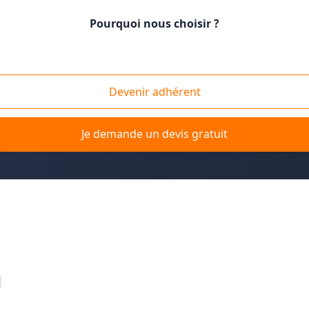
Pourquoi nous choisir ?
ées
/
Tarn
Devenir adhérent
ans le Tarn
? La solution Plus que pro vous met en relation a
n individuelle, un bâtiment professionnel ou agricole, les memb
Je demande un devis gratuit