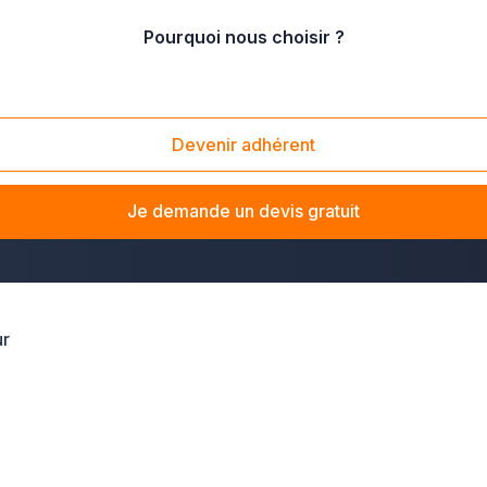
Pourquoi nous choisir ?
Ile-de-France
/
Hauts de Seine
Devenir adhérent
 les Hauts-de-Seine ? La solution Plus que pro vous met en rel
 pour un chantier de rénovation, un diagnostic de façade ou une
Je demande un devis gratuit
t dans tout le département 92.
ur