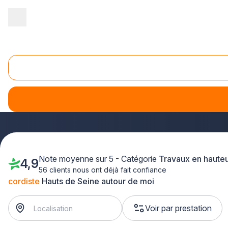
Accueil
/
Entretien - maintenance
/
Travaux en hauteur
/
cordiste
/
Cordiste Hauts de Seine (92)
Vous avez besoin de réaliser des
travaux en hauteur
dans
projets nécessitant une intervention en hauteur. Que ce soit
spécialisés dans les travaux sur cordes intervient rapidemen
Note moyenne sur 5 - Catégorie
Travaux en haute
4,9
56 clients nous ont déjà fait confiance
cordiste
Hauts de Seine autour de moi
Voir par prestation