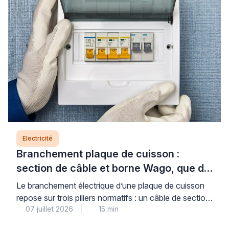
identifier la cause exacte et garantir la sécurité de
votre installation. Si […]
Electricité
Branchement plaque de cuisson :
section de câble et borne Wago, que dit
la norme ?
Le branchement électrique d’une plaque de cuisson
repose sur trois piliers normatifs : un câble de section
07 juillet 2026
15 min
adaptée (6 mm² pour les plaques jusqu’à 7 400 W,
protégé par un disjoncteur de 32 A), un circuit dédié