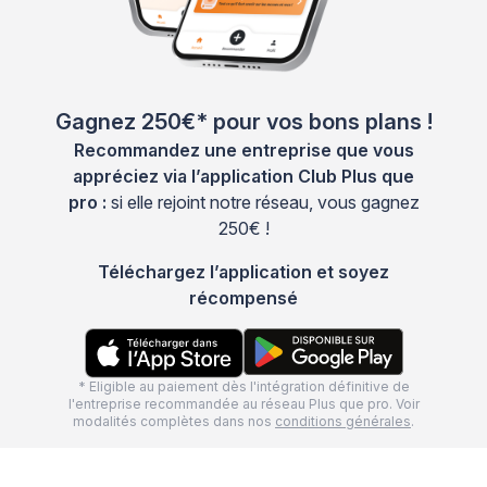
Gagnez 250€* pour vos bons plans !
Recommandez une entreprise que vous
appréciez via l’application Club Plus que
pro :
si elle rejoint notre réseau, vous gagnez
250€ !
Téléchargez l’application et soyez
récompensé
* Eligible au paiement dès l'intégration définitive de
l'entreprise recommandée au réseau Plus que pro. Voir
modalités complètes dans nos
conditions générales
.