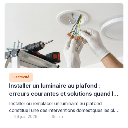
conforme à la norme NF C 15-100, et des
connexions dimensionnées pour supporter l’intensité
requise. Comprendre ces règles […]
Electricité
Installer un luminaire au plafond :
erreurs courantes et solutions quand le
support bloque
Installer ou remplacer un luminaire au plafond
constitue l’une des interventions domestiques les plus
29 juin 2026
15 min
courantes, mais elle soulève des questions légitimes
de sécurité électrique et de solidité de fixation.