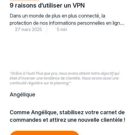
9 raisons d’utiliser un VPN
Dans un monde de plus en plus connecté, la
protection de nos informations personnelles en ligne
27 mars 2025
5 min
est devenue une priorité. L’utilisation d’un Réseau
Privé Virtuel (VPN) s’impose comme une solution
efficace pour sécuriser nos données et préserver
notre anonymat sur Internet. Cet article explore les
raisons principales pour lesquelles il est judicieux
d’installer un VPN, […]
“Grâce à l’outil Plus que pro, nous avons atteint notre objectif qui
était d’inverser une tendance de clientèle. Nous avons aussi une
continuité régulière sur le planning.”
Angélique
Comme Angélique, stabilisez votre carnet de
commandes et attirez une nouvelle clientèle !