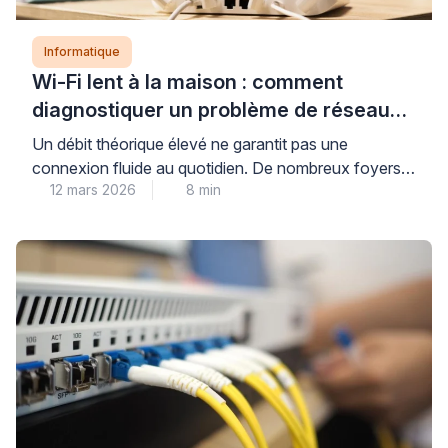
Informatique
Wi-Fi lent à la maison : comment
diagnostiquer un problème de réseau
domestique ?
Un débit théorique élevé ne garantit pas une
connexion fluide au quotidien. De nombreux foyers
12 mars 2026
8 min
rencontrent des ralentissements qui perturbent le
télétravail, le streaming ou la domotique. Comprendre
la différence entre vitesse affichée et performance
réelle constitue la première étape du diagnostic. Les
professionnels qualifiés identifient rapidement les
causes techniques grâce à un audit complet […]