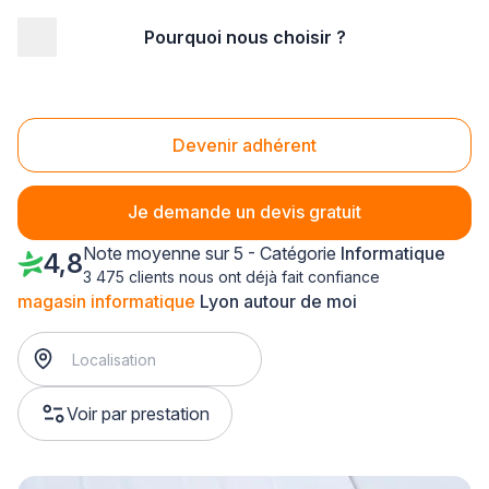
Pourquoi nous choisir ?
Accueil
/
Service aux entreprises
/
Informatique
/
magasin informatique
/
Rhône-Alpes
/
Rhône
/
Lyon (69000)
Magasin informatique Lyon (69000)
Devenir adhérent
Je demande un devis gratuit
Note moyenne sur 5 - Catégorie
Informatique
4,8
3 475 clients nous ont déjà fait confiance
magasin informatique
Lyon autour de moi
Voir par prestation