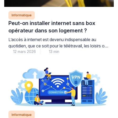
Informatique
Peut-on installer internet sans box
opérateur dans son logement ?
L’accès à internet est devenu indispensable au
quotidien, que ce soit pour le télétravail, les loisirs ou
12 mars 2026
13 min
la domotique. La box fournie par les opérateurs
représente la solution la plus courante, mais elle n’est
pas toujours la mieux adaptée. De nombreux foyers
s’interrogent sur les alternatives possibles pour
gagner en performance et en autonomie.
Comprendre […]
Informatique