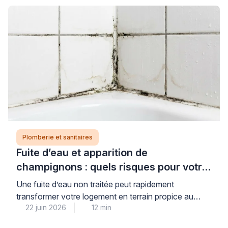
Plomberie et sanitaires
Fuite d’eau et apparition de
champignons : quels risques pour votre
logement et votre santé ?
Une fuite d’eau non traitée peut rapidement
transformer votre logement en terrain propice au
22 juin 2026
12 min
développement de champignons et moisissures,
avec des conséquences réelles pour votre santé et la