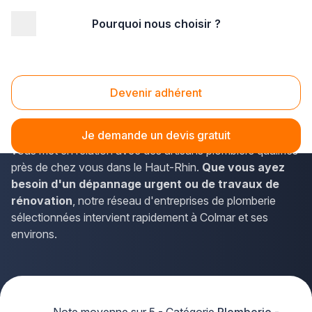
Pourquoi nous choisir ?
Accueil
/
Second œuvre
/
Plomberie - sanitaire
/
plombier
/
Alsace
/
Haut-Rhin
/
Colmar (68000)
Plombier Colmar (68000)
Devenir adhérent
Vous recherchez un
plombier de confiance à Colmar
pour vos travaux de plomberie ? La solution Plus que pro
Je demande un devis gratuit
vous met en relation avec des artisans plombiers qualifiés
près de chez vous dans le Haut-Rhin.
Que vous ayez
besoin d'un dépannage urgent ou de travaux de
rénovation
, notre réseau d'entreprises de plomberie
sélectionnées intervient rapidement à Colmar et ses
environs.