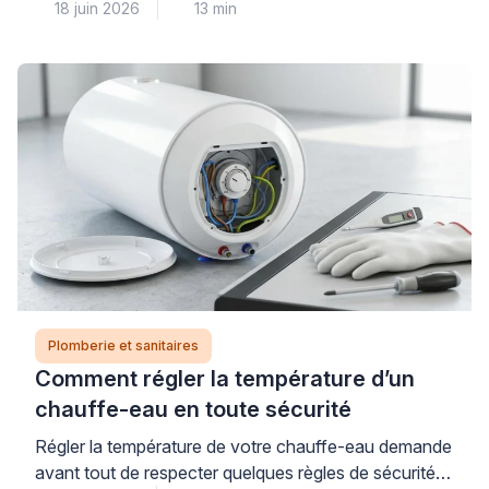
18 juin 2026
13 min
évacuation horizontale (sortie murale arrière) impose
des contraintes différentes d’une sortie verticale au
sol, et choisir un modèle incompatible peut engendrer
des travaux de plomberie imprévus et coûteux. Pour
garantir un achat réussi et éviter toute mauvaise
surprise, […]
Plomberie et sanitaires
Comment régler la température d’un
chauffe-eau en toute sécurité
Régler la température de votre chauffe-eau demande
avant tout de respecter quelques règles de sécurité