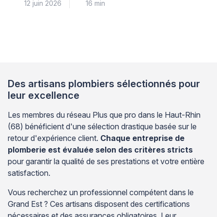
12 juin 2026
16 min
simples, à commencer par la coupure systématique
de l’alimentation électrique au disjoncteur. La
température idéale se situe entre 55 et 60°C : ce
réglage garantit votre confort tout en prévenant les
risques de brûlures et le développement de bactéries
comme […]
Des artisans plombiers sélectionnés pour
leur excellence
Les membres du réseau Plus que pro dans le Haut-Rhin
(68) bénéficient d'une sélection drastique basée sur le
retour d'expérience client.
Chaque entreprise de
plomberie est évaluée selon des critères stricts
pour garantir la qualité de ses prestations et votre entière
satisfaction.
Vous recherchez un professionnel compétent dans le
Grand Est ? Ces artisans disposent des certifications
nécessaires et des assurances obligatoires. Leur