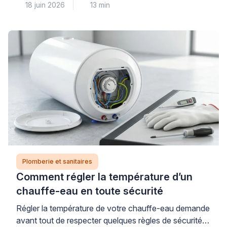
18 juin 2026
13 min
évacuation horizontale (sortie murale arrière) impose
des contraintes différentes d’une sortie verticale au
sol, et choisir un modèle incompatible peut engendrer
des travaux de plomberie imprévus et coûteux. Pour
garantir un achat réussi et éviter toute mauvaise
surprise, […]
Plomberie et sanitaires
Comment régler la température d’un
chauffe-eau en toute sécurité
Régler la température de votre chauffe-eau demande
avant tout de respecter quelques règles de sécurité