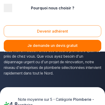
Pourquoi nous choisir ?
Accueil
/
Second œuvre
/
Plomberie - sanitaire
/
plombier
/
Nord Pas-de-Calais
/
Nord
/
Lille (59260)
Plombier Lille (59260)
Devenir adhérent
Vous recherchez un
plombier de confiance pour vos
travaux de plomberie à Lille
? La solution Plus que pro
Je demande un devis gratuit
vous met en relation avec des artisans plombiers qualifiés
près de chez vous. Que vous ayez besoin d'un
dépannage urgent ou d'un projet de rénovation, notre
réseau d'entreprises de plomberie sélectionnées intervient
rapidement dans tout le Nord.
Note moyenne sur 5 - Catégorie
Plomberie -
4,8