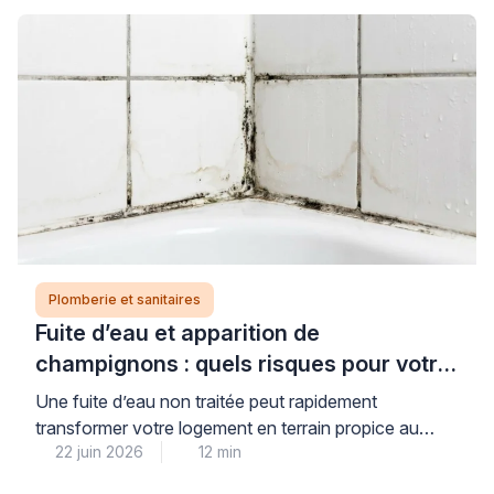
Plomberie et sanitaires
Fuite d’eau et apparition de
champignons : quels risques pour votre
logement et votre santé ?
Une fuite d’eau non traitée peut rapidement
transformer votre logement en terrain propice au
22 juin 2026
12 min
développement de champignons et moisissures,
avec des conséquences réelles pour votre santé et la