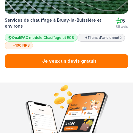
Services de chauffage à Bruay-la-Buissière et
5
environs
88 avis
QualiPAC module Chauffage et ECS
+11 ans d'ancienneté
+100 NPS
Je veux un devis gratuit