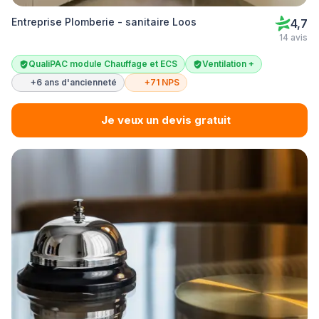
Entreprise Plomberie - sanitaire Loos
4,7
14 avis
QualiPAC module Chauffage et ECS
Ventilation +
+6 ans d'ancienneté
+71 NPS
Je veux un devis gratuit