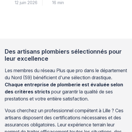
12 juin 2026
16 min
simples, à commencer par la coupure systématique
de l’alimentation électrique au disjoncteur. La
température idéale se situe entre 55 et 60°C : ce
réglage garantit votre confort tout en prévenant les
risques de brûlures et le développement de bactéries
comme […]
Des artisans plombiers sélectionnés pour
leur excellence
Les membres du réseau Plus que pro dans le département
du Nord (59) bénéficient d'une sélection drastique.
Chaque entreprise de plomberie est évaluée selon
des critères stricts
pour garantir la qualité de ses
prestations et votre entière satisfaction.
Vous cherchez un professionnel compétent à Lille ? Ces
artisans disposent des certifications nécessaires et des
assurances obligatoires. Leur expérience terrain leur
permet de traiter efficacement toutes les situations, des