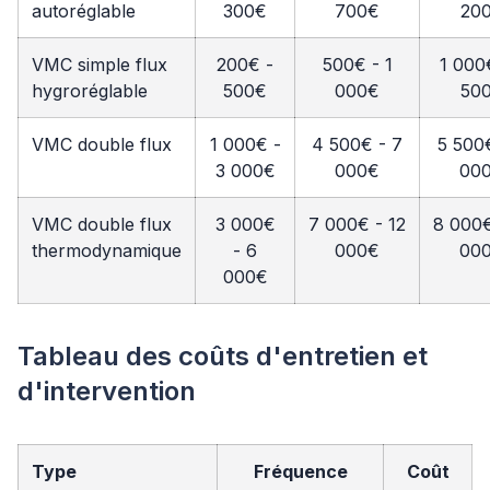
autoréglable
300€
700€
20
VMC simple flux
200€ -
500€ - 1
1 000
hygroréglable
500€
000€
50
VMC double flux
1 000€ -
4 500€ - 7
5 500
3 000€
000€
00
VMC double flux
3 000€
7 000€ - 12
8 000€
thermodynamique
- 6
000€
00
000€
Tableau des coûts d'entretien et
d'intervention
Type
Fréquence
Coût