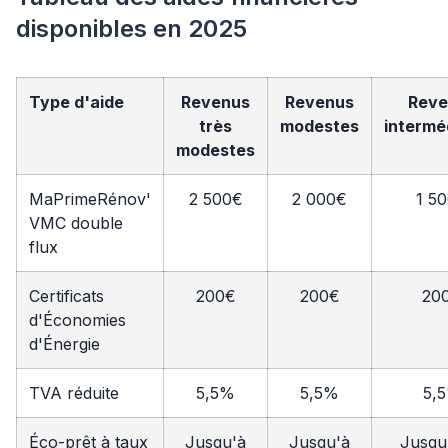
disponibles en 2025
Type d'aide
Revenus
Revenus
Reve
très
modestes
intermé
modestes
MaPrimeRénov'
2 500€
2 000€
1 5
VMC double
flux
Certificats
200€
200€
20
d'Économies
d'Énergie
TVA réduite
5,5%
5,5%
5,
Éco-prêt à taux
Jusqu'à
Jusqu'à
Jusqu