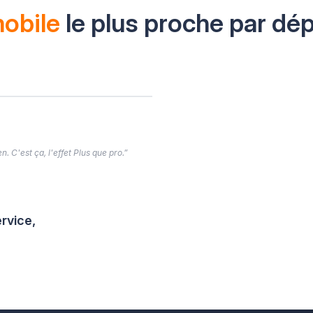
mobile
le plus proche par dé
. C'est ça, l'effet Plus que pro.”
rvice,