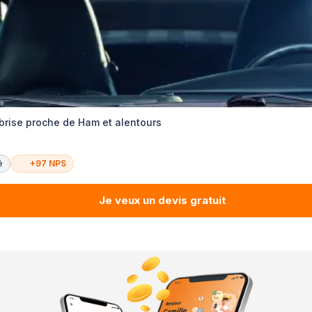
brise proche de Ham et alentours
é
+97 NPS
Je veux un devis gratuit