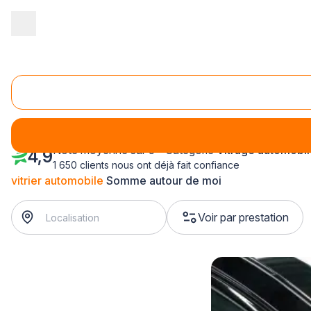
Accueil
/
Automobile
/
Vitrage automobile
/
vitrier automobile
/
P
Vitrier automobile Somme (80)
Note moyenne sur 5 - Catégorie
Vitrage automobil
4,9
1 650 clients nous ont déjà fait confiance
vitrier automobile
Somme autour de moi
Voir par prestation