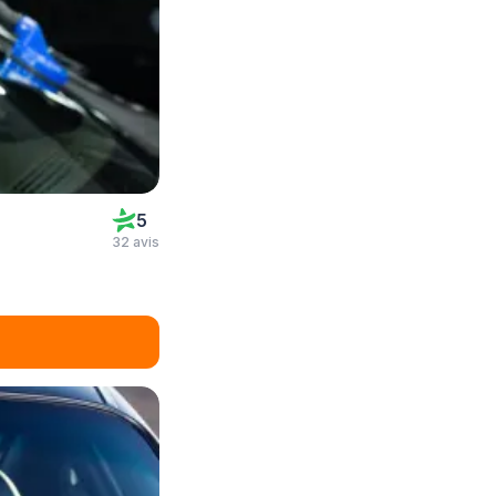
5
32 avis