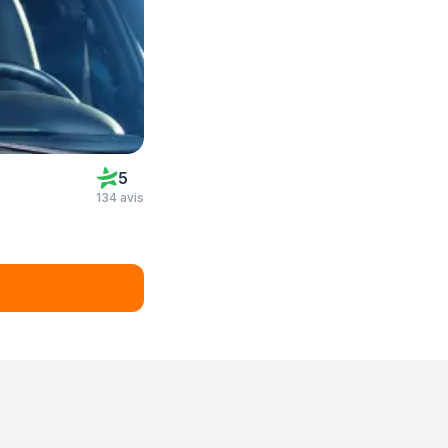
5
134 avis