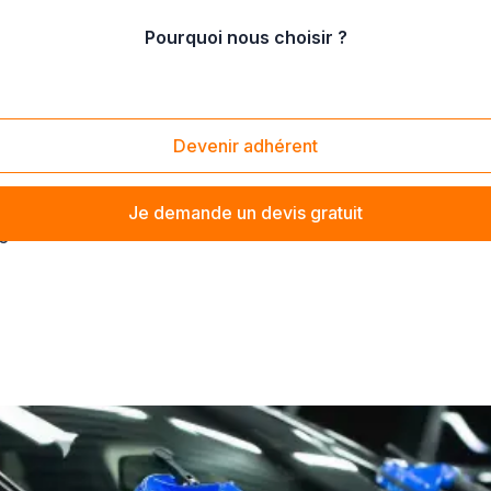
Pourquoi nous choisir ?
icardie
/
Somme
Devenir adhérent
Je demande un devis gratuit
e