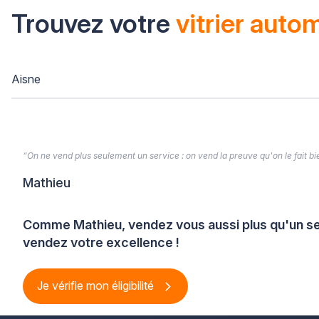
Trouvez votre
vitrier auto
Aisne
“On ne vend plus seulement un service : on vend la preuve qu'on le fait bien
Mathieu
Comme Mathieu, vendez vous aussi plus qu'un se
vendez votre excellence !
Je vérifie mon éligibilité