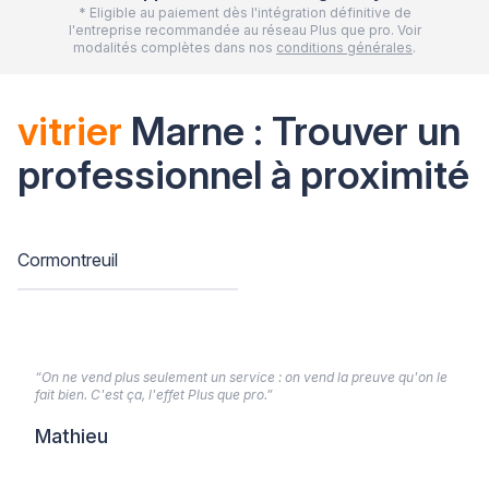
* Eligible au paiement dès l'intégration définitive de
l'entreprise recommandée au réseau Plus que pro. Voir
modalités complètes dans nos
conditions générales
.
vitrier
Marne : Trouver un
professionnel à proximité
Cormontreuil
“On ne vend plus seulement un service : on vend la preuve qu'on le
fait bien. C'est ça, l'effet Plus que pro.”
Mathieu