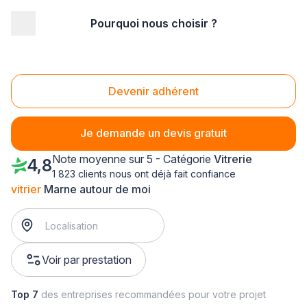
Pourquoi nous choisir ?
Accueil
/
Second œuvre
/
Vitrerie
/
vitrier
/
Champagne-Ardenne
/
Marne
Vitrier Marne (51)
Devenir adhérent
Je demande un devis gratuit
Note moyenne sur 5 - Catégorie
Vitrerie
4,8
1 823 clients nous ont déjà fait confiance
vitrier
Marne autour de moi
Voir par prestation
Top 7
des entreprises recommandées pour votre projet