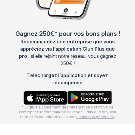
Gagnez 250€* pour vos bons plans !
Recommandez une entreprise que vous
appréciez via l’application Club Plus que
pro :
si elle rejoint notre réseau, vous gagnez
250€ !
Téléchargez l’application et soyez
récompensé
* Eligible au paiement dès l'intégration définitive de
l'entreprise recommandée au réseau Plus que pro. Voir
modalités complètes dans nos
conditions générales
.