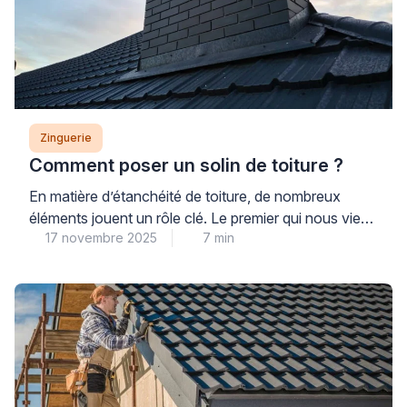
votre façade et de vos fondations. Identifier
rapidement un défaut d’alignement permet d’éviter
des dégradations coûteuses à long […]
Zinguerie
Comment poser un solin de toiture ?
En matière d’étanchéité de toiture, de nombreux
éléments jouent un rôle clé. Le premier qui nous vient
17 novembre 2025
7 min
en tête est généralement le revêtement de
couverture, à l’instar des tuiles, ardoises ou bacs
acier. Viennent ensuite les pièces de zinguerie, telles
que gouttières et chéneaux, puis le faîtage, les
arêtiers ou les rives. Pourtant, pour éviter […]