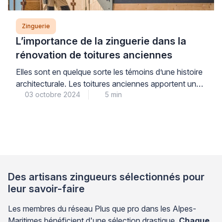
Zinguerie
L’importance de la zinguerie dans la
rénovation de toitures anciennes
Elles sont en quelque sorte les témoins d’une histoire
architecturale. Les toitures anciennes apportent un
03 octobre 2024
5 min
cachet unique à un bâtiment. Mais pour conserver
leur beauté et leur valeur patrimoniale, elles doivent
être correctement entretenues. Souvent, une
rénovation est nécessaire. Parmi les aspects
techniques à prendre en compte dans de tels travaux
figurent l’entretien et le […]
Des artisans zingueurs sélectionnés pour
leur savoir-faire
Les membres du réseau Plus que pro dans les Alpes-
Maritimes bénéficient d'une sélection drastique.
Chaque