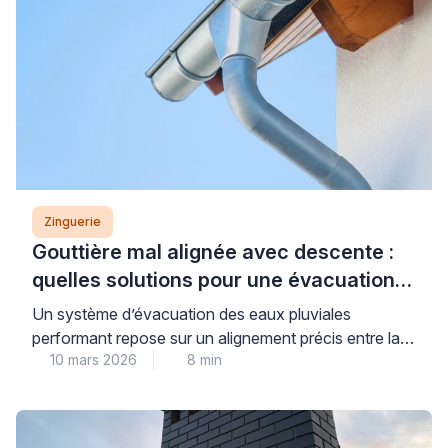
Zinguerie
Gouttière mal alignée avec descente :
quelles solutions pour une évacuation
efficace ?
Un système d’évacuation des eaux pluviales
performant repose sur un alignement précis entre la
10 mars 2026
8 min
gouttière et la descente. Lorsque ce positionnement
n’est pas respecté, les risques d’infiltrations
augmentent considérablement. Les problèmes
d’étanchéité compromettent alors la protection de