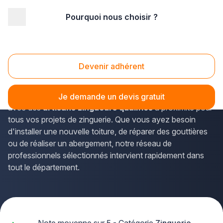
Pourquoi nous choisir ?
Accueil
/
Gros œuvre
/
Zinguerie
/
zingueur
/
PACA - Provence Alpes Côte d'Azur
/
Alpes-Maritimes
Zingueur Alpes-Maritimes (06)
Devenir adhérent
Vous cherchez un zingueur de confiance dans les Alpes-
Maritimes ? La solution Plus que pro vous met en relation
Je demande un devis gratuit
avec des
artisans zingueurs qualifiés
à proximité pour
tous vos projets de zinguerie. Que vous ayez besoin
d'installer une nouvelle toiture, de réparer des gouttières
ou de réaliser un abergement, notre réseau de
professionnels sélectionnés intervient rapidement dans
tout le département.