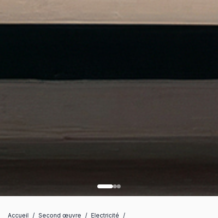
Accueil
/
Second œuvre
/
Electricité
/