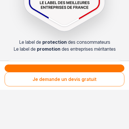
Le label de
protection
des consommateurs
Le label de
promotion
des entreprises méritantes
Votre sécurité,
Je demande un devis gratuit
notre engagement
Entreprise rigoureusement sélectionnée
Santé financière vérifiée
Respect des consommateurs