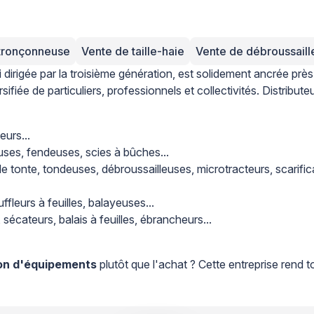
tronçonneuse
Vente de taille-haie
Vente de débroussaill
i dirigée par la troisième génération, est solidement ancrée près
rsifiée de particuliers, professionnels et collectivités. Distrib
eurs...
ses, fendeuses, scies à bûches...
 de tonte, tondeuses, débroussailleuses, microtracteurs, scarifica
fleurs à feuilles, balayeuses...
 sécateurs, balais à feuilles, ébrancheurs...
ion d'équipements
plutôt que l'achat ? Cette entreprise rend t