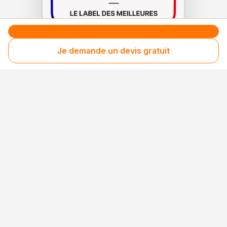
Je demande un devis gratuit
Le label de
protection
des consommateurs
Le label de
promotion
des entreprises méritantes
Votre sécurité,
notre engagement
Entreprise rigoureusement sélectionnée
Santé financière vérifiée
Respect des consommateurs