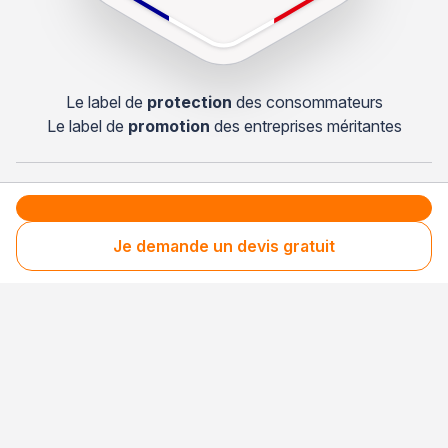
Le label de
protection
des consommateurs
Le label de
promotion
des entreprises méritantes
Professionnel engagé
Je demande un devis gratuit
Années après années, cette entreprise renouvelle
son adhésion et choisit la transparence pour
continuer de mériter votre confiance.
Clients fidèles & satisfaits
Les consommateurs recontactent régulièrement
cette entreprise, preuve d’une satisfaction
durable.