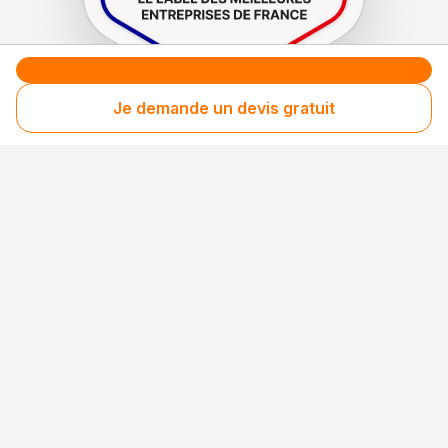
Je demande un devis gratuit
Le label de
protection
des consommateurs
Le label de
promotion
des entreprises méritantes
Votre sécurité,
notre engagement
Entreprise rigoureusement sélectionnée
Santé financière vérifiée
Respect des consommateurs