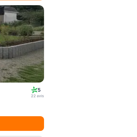
5
22 avis