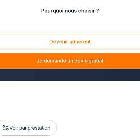
Pourquoi nous choisir ?
Devenir adhérent
les meilleurs adhérents Plus que pro en matière de
paysagis
usement sont à portée de main
pour tous travaux de rénovati
Je demande un devis gratuit
 professionnels proches de chez vous et
offrez une seconde 
Voir par prestation