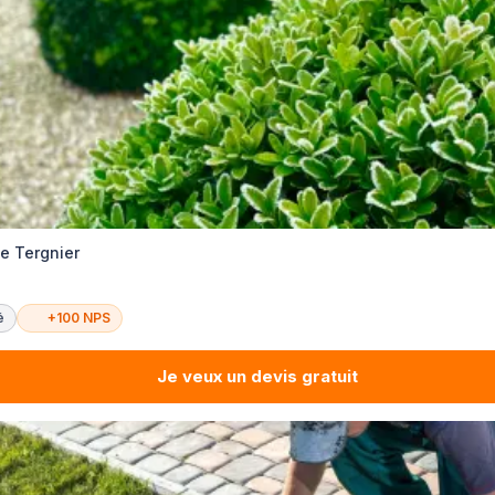
e Tergnier
é
+100 NPS
Je veux un devis gratuit