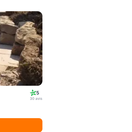
5
30 avis