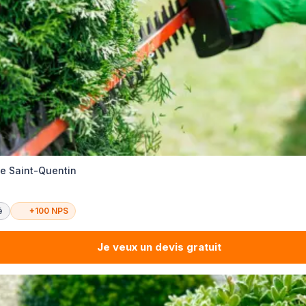
te Saint-Quentin
é
+100 NPS
Je veux un devis gratuit