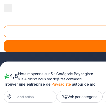
Accueil
/
Aménagement extérieur
/
Paysagiste
Paysagiste
Transformez votre espace extérieur en un paradis vert avec 
Ces
artisans paysagistes experts
, sélectionnés rigoure
clients comme le prouve les avis contrôlés. Découvrez ces
Note moyenne sur 5 - Catégorie
Paysagiste
4,8
9 194 clients nous ont déjà fait confiance
Trouver une entreprise de
Paysagiste
autour de moi
Voir par catégorie