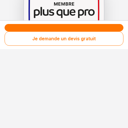
Je demande un devis gratuit
Le label de
protection
des consommateurs
Le label de
promotion
des entreprises méritantes
Votre sécurité,
notre engagement
Entreprise rigoureusement sélectionnée