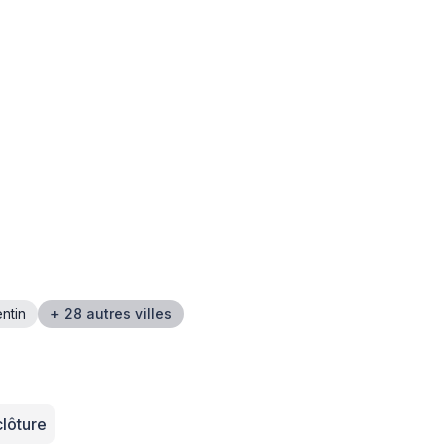
ntin
+ 28 autres villes
clôture