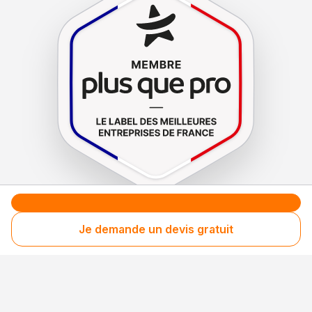
Le label de
protection
des consommateurs
Je demande un devis gratuit
Le label de
promotion
des entreprises méritantes
Votre sécurité,
notre engagement