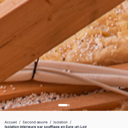
Accueil
/
Second œuvre
/
Isolation
/
Isolation intérieure par soufflage en Eure-et-Loir