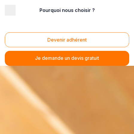
Pourquoi nous choisir ?
Devenir adhérent
Je demande un devis gratuit