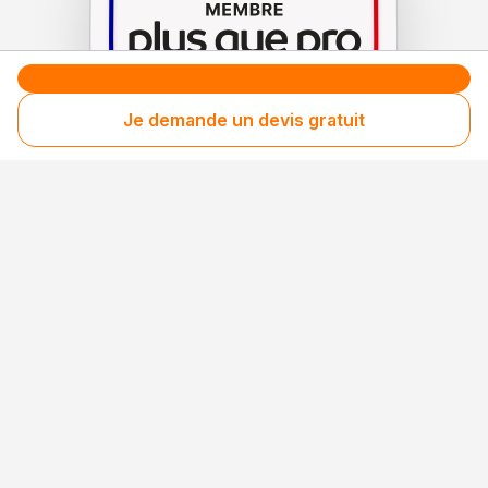
Je demande un devis gratuit
Le label de
protection
des consommateurs
Le label de
promotion
des entreprises méritantes
Professionnel engagé
Années après années, cette entreprise renouvelle
son adhésion et choisit la transparence pour
continuer de mériter votre confiance.