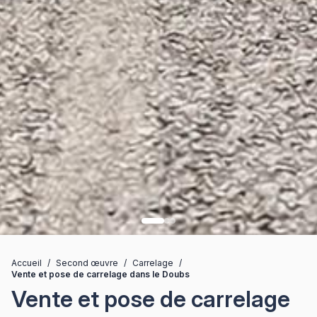
Accueil
/
Second œuvre
/
Carrelage
/
Vente et pose de carrelage dans le Doubs
Vente et pose de carrelage