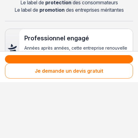
Le label de
protection
des consommateurs
Le label de
promotion
des entreprises méritantes
Professionnel engagé
Années après années, cette entreprise renouvelle
son adhésion et choisit la transparence pour
continuer de mériter votre confiance.
Je demande un devis gratuit
Clients fidèles & satisfaits
Les consommateurs recontactent régulièrement
cette entreprise, preuve d’une satisfaction
durable.
Votre sécurité,