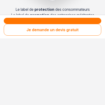
Le label de
protection
des consommateurs
Le label de
promotion
des entreprises méritantes
Je demande un devis gratuit
Professionnel engagé
Années après années, cette entreprise renouvelle
son adhésion et choisit la transparence pour
continuer de mériter votre confiance.
Votre sécurité,
notre engagement
Entreprise rigoureusement sélectionnée