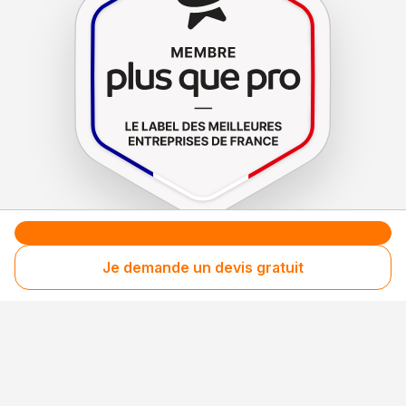
Le label de
protection
des consommateurs
Je demande un devis gratuit
Le label de
promotion
des entreprises méritantes
Professionnel engagé
Années après années, cette entreprise renouvelle
son adhésion et choisit la transparence pour