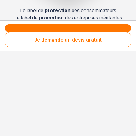
Le label de
protection
des consommateurs
Le label de
promotion
des entreprises méritantes
Je demande un devis gratuit
Professionnel engagé
Années après années, cette entreprise renouvelle
son adhésion et choisit la transparence pour
continuer de mériter votre confiance.
Votre sécurité,
notre engagement
Entreprise rigoureusement sélectionnée