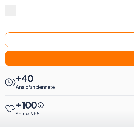
Accueil
/
Second œuvre
/
Métallerie
/
Entreprise Métallerie Belfort
Entreprise Métallerie Belfort
5
7 avis controlés
+40
Ans d'ancienneté
+100
Score NPS