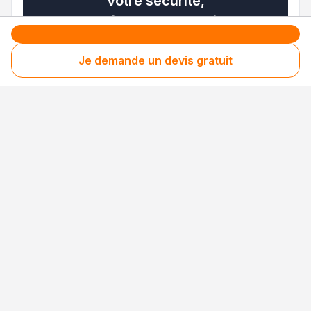
Votre sécurité,
notre engagement
Je demande un devis gratuit
Entreprise rigoureusement sélectionnée
Santé financière vérifiée
Respect des consommateurs
Assurances obligatoires à jour
3 niveaux de sécurité uniques en France pour
des avis 100 % fiables
Nos processus de collecte, de contrôle et de
modération sont
certifiés NF Service et
conformes à la norme ISO 20488
.