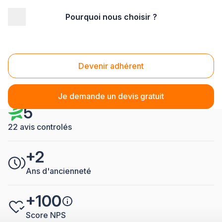
Pourquoi nous choisir ?
Accueil
/
Second œuvre
/
Plomberie - sanitaire
/
Entreprise Plomberie - sanitaire Marly
Entreprise Plomberie -
Devenir adhérent
sanitaire Marly
Je demande un devis gratuit
5
22 avis controlés
+2
Ans d'ancienneté
+100
Score NPS