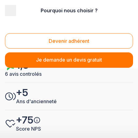
Pourquoi nous choisir ?
Accueil
/
Second œuvre
/
Electricité
/
Entreprise Electricité Soissons
Entreprise Electricité
Devenir adhérent
Soissons
Je demande un devis gratuit
4,8
6 avis controlés
+5
Ans d'ancienneté
+75
Score NPS