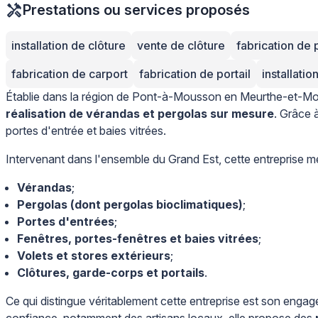
Prestations ou services proposés
installation de clôture
vente de clôture
fabrication de 
fabrication de carport
fabrication de portail
installatio
Établie dans la région de Pont-à-Mousson en Meurthe-et-Mos
réalisation de vérandas et pergolas sur mesure
. Grâce 
portes d'entrée et baies vitrées.
Intervenant dans l'ensemble du Grand Est, cette entreprise m
Vérandas
;
Pergolas (dont pergolas bioclimatiques)
;
Portes d'entrées
;
Fenêtres, portes-fenêtres et baies vitrées
;
Volets et stores extérieurs
;
Clôtures, garde-corps et portails
.
Ce qui distingue véritablement cette entreprise est son enga
confiance, notamment des artisans locaux, elle propose des