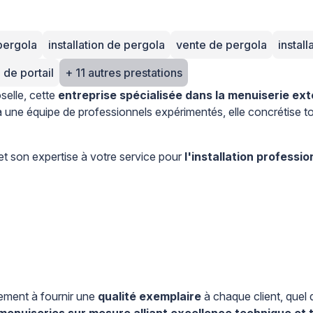
pergola
installation de pergola
vente de pergola
install
n de portail
+ 11 autres prestations
elle, cette
entreprise spécialisée dans la menuiserie ext
à une équipe de professionnels expérimentés, elle concrétise to
et son expertise à votre service pour
l'installation professi
gement à fournir une
qualité exemplaire
à chaque client, quel 
menuiseries sur mesure alliant excellence technique et t