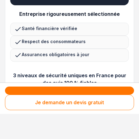
Entreprise rigoureusement sélectionnée
Santé financière vérifiée
Respect des consommateurs
Assurances obligatoires à jour
3 niveaux de sécurité uniques en France pour
des avis 100 % fiables
Nos processus de collecte, de contrôle et de
Je demande un devis gratuit
modération sont
certifiés NF Service et
conformes à la norme ISO 20488
.
Chaque avis est ensuite gravé dans la
blockchain, empêchant toute modification