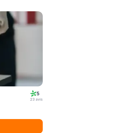
5
23 avis