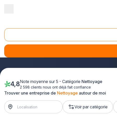
Accueil
/
Entretien - maintenance
/
Nettoyage
Nettoyage
Faites appel aux adhérents Plus que pro pour offrir à vos lo
avis clients contrôlés, sont prêtes à fournir des services de
chez vous.
Votre propreté est notre métier
, poussez la 
Note moyenne sur 5 - Catégorie
Nettoyage
4,8
2 598 clients nous ont déjà fait confiance
Trouver une entreprise de
Nettoyage
autour de moi
Voir par catégorie