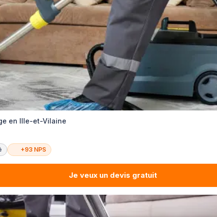
e en Ille-et-Vilaine
é
+93 NPS
Je veux un devis gratuit