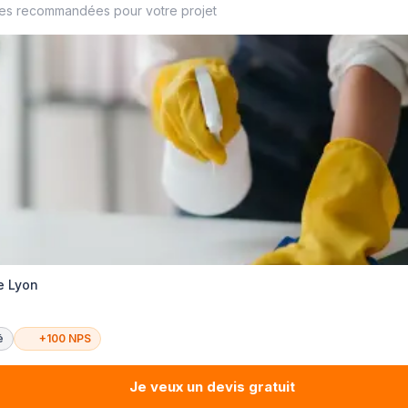
ses recommandées pour votre projet
e Lyon
é
+100 NPS
Je veux un devis gratuit