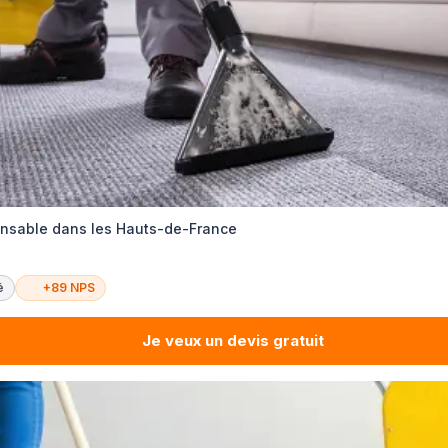
nsable dans les Hauts-de-France
é
+89 NPS
Je veux un devis gratuit