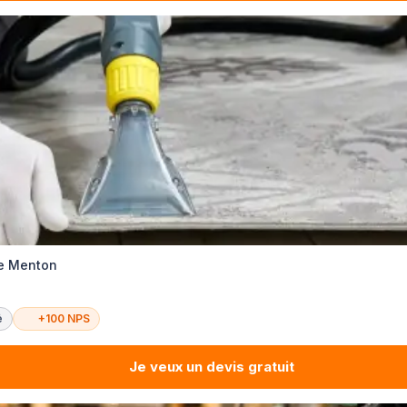
ge Menton
é
+100 NPS
Je veux un devis gratuit