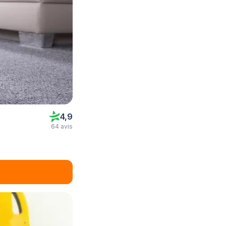
4,9
64 avis