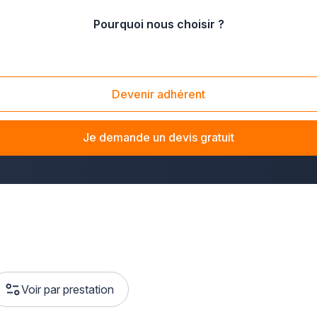
Pourquoi nous choisir ?
Devenir adhérent
caux
l'entretien
qu'ils méritent. Nos
meilleures entreprises
 qualité, adaptés à vos besoins. Pour
un service de nettoyag
Je demande un devis gratuit
porte de la propreté avec avec Plus que pro.
Voir par prestation