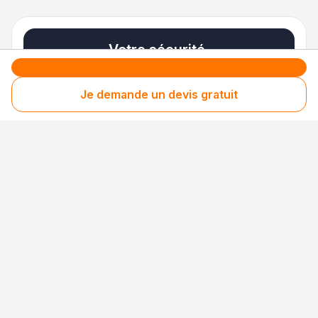
Votre sécurité,
notre engagement
Je demande un devis gratuit
Entreprise rigoureusement sélectionnée
Santé financière vérifiée
Respect des consommateurs
Assurances obligatoires à jour
3 niveaux de sécurité uniques en France pour
des avis 100 % fiables
Nos processus de collecte, de contrôle et de