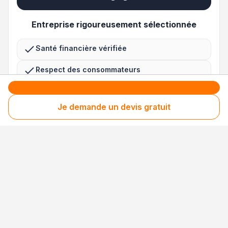
Entreprise rigoureusement sélectionnée
Santé financière vérifiée
Respect des consommateurs
Assurances obligatoires à jour
Je demande un devis gratuit
3 niveaux de sécurité uniques en France pour
des avis 100 % fiables
Nos processus de collecte, de contrôle et de
modération sont
certifiés NF Service et
conformes à la norme ISO 20488
.
Chaque avis est ensuite gravé dans la
blockchain, empêchant toute modification