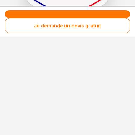
Je demande un devis gratuit
Le label de
protection
des consommateurs
Le label de
promotion
des entreprises méritantes
Votre sécurité,
notre engagement
Entreprise rigoureusement sélectionnée
Santé financière vérifiée
Respect des consommateurs
Assurances obligatoires à jour