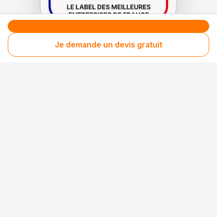
Je demande un devis gratuit
Le label de
protection
des consommateurs
Le label de
promotion
des entreprises méritantes
Votre sécurité,
notre engagement
Entreprise rigoureusement sélectionnée
Santé financière vérifiée
Respect des consommateurs