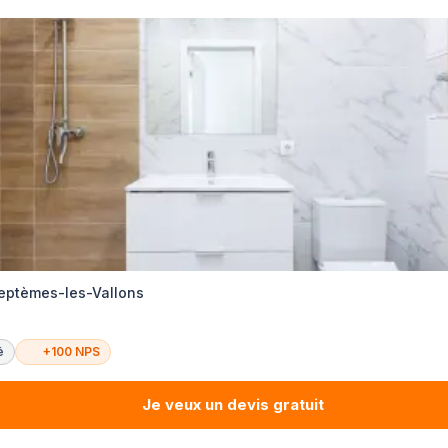
Septèmes-les-Vallons
é
+100 NPS
Je veux un devis gratuit