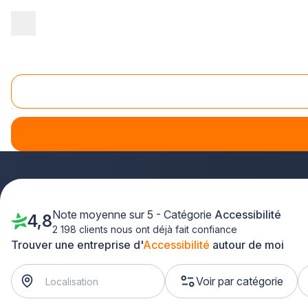
Accueil
/
Second œuvre
/
Accessibilité
/
PACA - Provence Alpes C
Accessibilité Marseille (13000)
Vous envisagez des
travaux d'accessibilité à Marseille
professionnels qualifiés près de chez vous, spécialisés 
Port, de la Canebière ou des Calanques, trouvez rapidement l
Note moyenne sur 5 - Catégorie
Accessibilité
4,8
2 198 clients nous ont déjà fait confiance
Trouver une entreprise d'
Accessibilité
autour de moi
Voir par catégorie