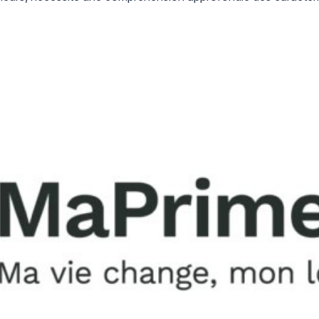
s […]