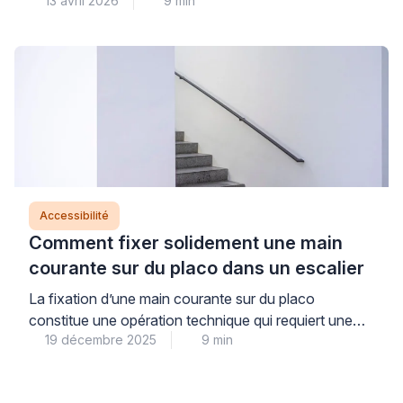
13 avril 2026
9 min
sont nombreuses : respecter le bail, préserver le
dépôt de garantie, garantir la sécurité des usagers.
Les solutions sans perçage permettent aujourd’hui de
concilier ces exigences avec les besoins
d’accessibilité. Elles s’adaptent aux configurations
existantes sans modification irréversible des
supports. […]
Accessibilité
Comment fixer solidement une main
courante sur du placo dans un escalier
La fixation d’une main courante sur du placo
constitue une opération technique qui requiert une
19 décembre 2025
9 min
méthodologie précise pour garantir une installation
durable et sécurisée dans votre escalier. Cette
intervention, souvent redoutée par les bricoleurs,