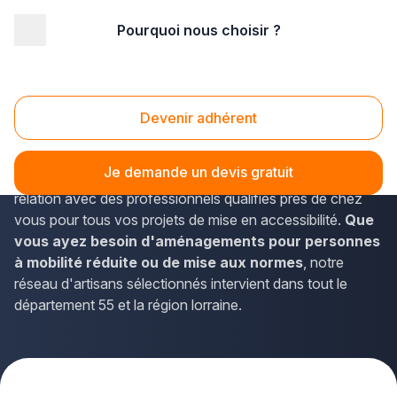
Pourquoi nous choisir ?
Accueil
/
Second œuvre
/
Accessibilité
/
Lorraine
/
Meuse
Accessibilité Meuse (55)
Devenir adhérent
Vous envisagez des
travaux d'accessibilité dans la
Meuse
pour adapter votre logement ou local
Je demande un devis gratuit
professionnel ? La solution Plus que pro vous met en
relation avec des professionnels qualifiés près de chez
vous pour tous vos projets de mise en accessibilité.
Que
vous ayez besoin d'aménagements pour personnes
à mobilité réduite ou de mise aux normes
, notre
réseau d'artisans sélectionnés intervient dans tout le
département 55 et la région lorraine.