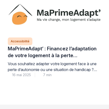
nécessite une compréhension approfondie des
caractéristiques du support et des solutions
d’ancrage appropriées. En effet, les plaques de plâtre
présentent des […]
Accessibilité
MaPrimeAdapt’ : Financez l’adaptation
de votre logement à la perte
d’autonomie
Vous souhaitez adapter votre logement face à une
perte d’autonomie ou une situation de handicap ?
16 mai 2025
7 min
MaPrimeAdapt’ est une aide financière mise en place
par l’Agence Nationale de l’Habitat (Anah) pour vous
accompagner dans cette démarche essentielle.
Découvrez comment cette subvention peut vous
aider à financer jusqu’à 70% de vos travaux
d’adaptation et comment nos […]