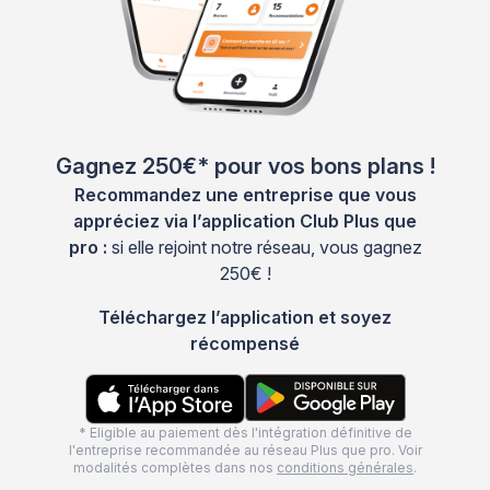
Gagnez 250€* pour vos bons plans !
Recommandez une entreprise que vous
appréciez via l’application Club Plus que
pro :
si elle rejoint notre réseau, vous gagnez
250€ !
Téléchargez l’application et soyez
récompensé
* Eligible au paiement dès l'intégration définitive de
l'entreprise recommandée au réseau Plus que pro. Voir
modalités complètes dans nos
conditions générales
.